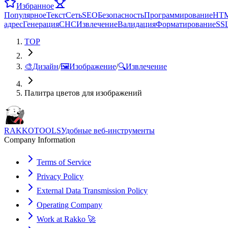
Избранное
Популярное
Текст
Сеть
SEO
Безопасность
Программирование
HT
адрес
Генерация
СНС
Извлечение
Валидация
Форматирование
SS
TOP
🎨
Дизайн
/
🖼️
Изображение
/
🔍
Извлечение
Палитра цветов для изображений
RAKKOTOOLS
Удобные веб-инструменты
Company Information
Terms of Service
Privacy Policy
External Data Transmission Policy
Operating Company
Work at Rakko 🚀