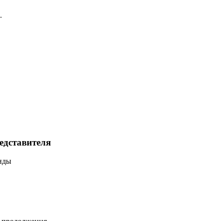
.
едставителя
нды