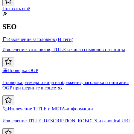
Показать ещё
🔎
SEO
📑
Извлечение заголовков (H-теги)
Извлечение заголовков, TITLE и числа символов страницы
🖼️
Проверка OGP
Проверка размера и вида изображения, заголовка и описания
OGP при шеринге в соцсетях
🏷️
Извлечение TITLE и META-информации
Извлечение TITLE, DESCRIPTION, ROBOTS и canonical URL