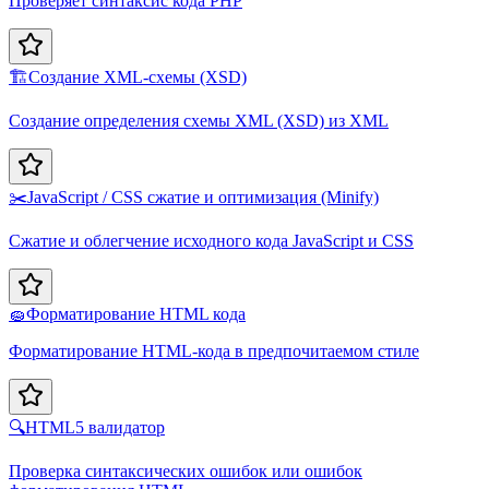
Проверяет синтаксис кода PHP
🏗️
Создание XML-схемы (XSD)
Создание определения схемы XML (XSD) из XML
✂️
JavaScript / CSS сжатие и оптимизация (Minify)
Сжатие и облегчение исходного кода JavaScript и CSS
🧽
Форматирование HTML кода
Форматирование HTML-кода в предпочитаемом стиле
🔍
HTML5 валидатор
Проверка синтаксических ошибок или ошибок