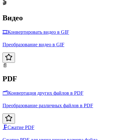
🎬
Видео
🎞️
Конвертировать видео в GIF
Преобразование видео в GIF
📄
PDF
🗂️
Конвертация других файлов в PDF
Преобразование различных файлов в PDF
🗜️
Сжатие PDF
Сжатие PDF для уменьшения размера файла