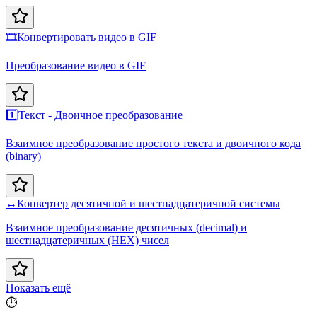
🎞️
Конвертировать видео в GIF
Преобразование видео в GIF
1️⃣
Текст - Двоичное преобразование
Взаимное преобразование простого текста и двоичного кода
(binary)
↔️
Конвертер десятичной и шестнадцатеричной системы
Взаимное преобразование десятичных (decimal) и
шестнадцатеричных (HEX) чисел
Показать ещё
⏱️