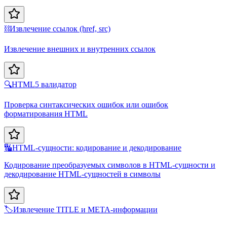
⛓️
Извлечение ссылок (href, src)
Извлечение внешних и внутренних ссылок
🔍
HTML5 валидатор
Проверка синтаксических ошибок или ошибок
форматирования HTML
🔣
HTML-сущности: кодирование и декодирование
Кодирование преобразуемых символов в HTML-сущности и
декодирование HTML-сущностей в символы
🏷️
Извлечение TITLE и META-информации