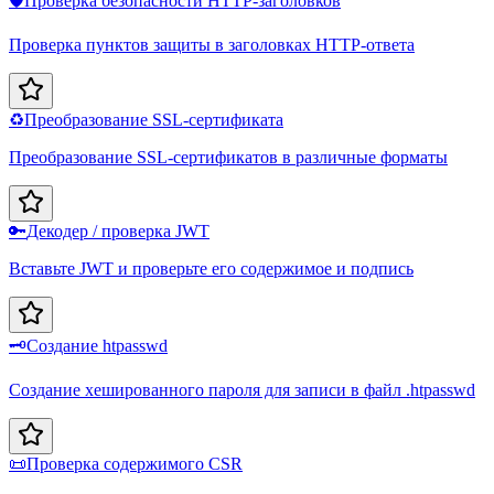
🛡️
Проверка безопасности HTTP-заголовков
Проверка пунктов защиты в заголовках HTTP-ответа
♻️
Преобразование SSL-сертификата
Преобразование SSL-сертификатов в различные форматы
🔑
Декодер / проверка JWT
Вставьте JWT и проверьте его содержимое и подпись
🗝️
Создание htpasswd
Создание хешированного пароля для записи в файл .htpasswd
📜
Проверка содержимого CSR