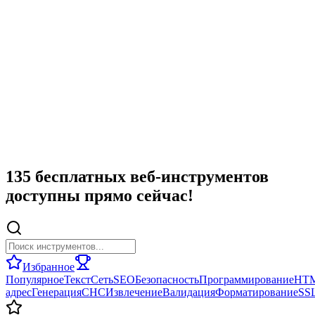
135 бесплатных веб-инструментов
доступны прямо сейчас!
Избранное
Популярное
Текст
Сеть
SEO
Безопасность
Программирование
HT
адрес
Генерация
СНС
Извлечение
Валидация
Форматирование
SS