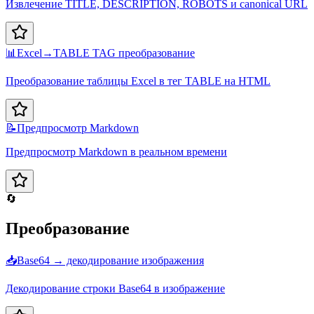
Извлечение TITLE, DESCRIPTION, ROBOTS и canonical URL
📊
Excel→TABLE TAG преобразование
Преобразование таблицы Excel в тег TABLE на HTML
📝
Предпросмотр Markdown
Предпросмотр Markdown в реальном времени
🔄
Преобразование
📥
Base64 → декодирование изображения
Декодирование строки Base64 в изображение