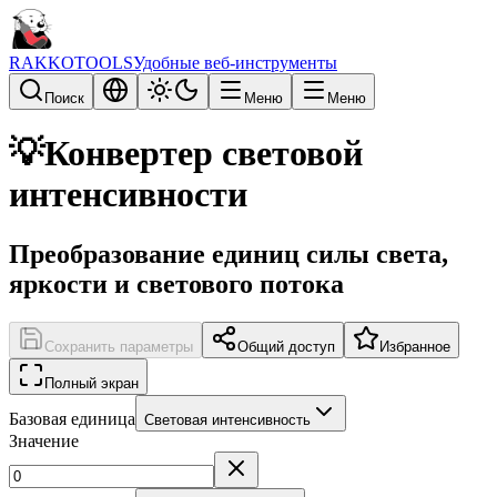
RAKKOTOOLS
Удобные веб-инструменты
Поиск
Меню
Меню
💡
Конвертер световой
интенсивности
Преобразование единиц силы света,
яркости и светового потока
Сохранить параметры
Общий доступ
Избранное
Полный экран
Базовая единица
Световая интенсивность
Значение