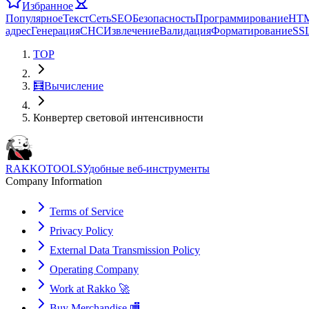
Избранное
Популярное
Текст
Сеть
SEO
Безопасность
Программирование
HT
адрес
Генерация
СНС
Извлечение
Валидация
Форматирование
SS
TOP
🧮
Вычисление
Конвертер световой интенсивности
RAKKOTOOLS
Удобные веб-инструменты
Company Information
Terms of Service
Privacy Policy
External Data Transmission Policy
Operating Company
Work at Rakko 🚀
Buy Merchandise 🏬