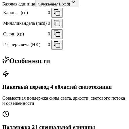
Базовая единица
Килокандела (kcd)
Кандела (cd)
0
Миллликандела (mcd)
0
Свечи (cp)
0
Гефнер-свеча (HK)
0
Особенности
Пакетный перевод 4 областей светотехники
Совместная поддержка силы света, яркости, светового потока
и освещённости
Поддержка 21 специальной единицы