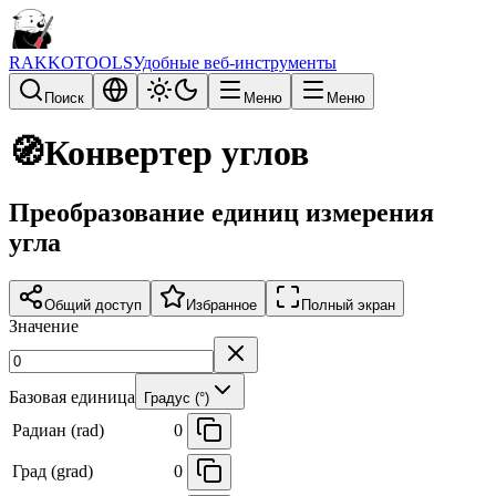
RAKKOTOOLS
Удобные веб-инструменты
Поиск
Меню
Меню
🧭
Конвертер углов
Преобразование единиц измерения
угла
Общий доступ
Избранное
Полный экран
Значение
Базовая единица
Градус (°)
Радиан (rad)
0
Град (grad)
0