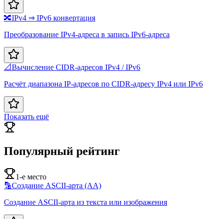
🔀
IPv4 ⇒ IPv6 конвертация
Преобразование IPv4-адреса в запись IPv6-адреса
📐
Вычисление CIDR-адресов IPv4 / IPv6
Расчёт диапазона IP-адресов по CIDR-адресу IPv4 или IPv6
Показать ещё
Популярный рейтинг
1-е место
🔡
Создание ASCII-арта (AA)
Создание ASCII-арта из текста или изображения