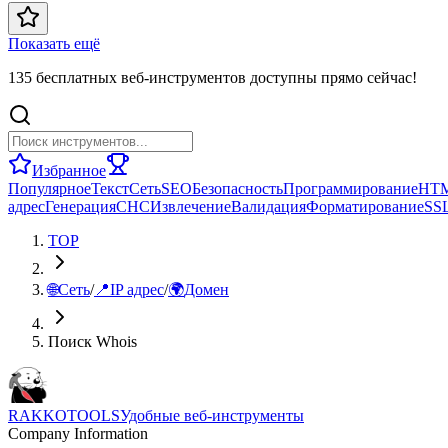
Показать ещё
135 бесплатных веб-инструментов доступны прямо сейчас!
Избранное
Популярное
Текст
Сеть
SEO
Безопасность
Программирование
HT
адрес
Генерация
СНС
Извлечение
Валидация
Форматирование
SS
TOP
🌐
Сеть
/
📍
IP адрес
/
🌍
Домен
Поиск Whois
RAKKOTOOLS
Удобные веб-инструменты
Company Information