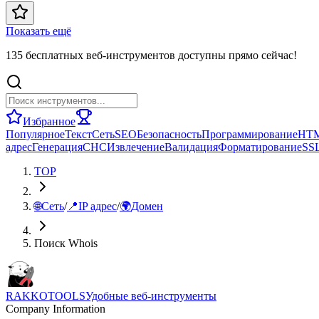
Показать ещё
135 бесплатных веб-инструментов доступны прямо сейчас!
Избранное
Популярное
Текст
Сеть
SEO
Безопасность
Программирование
HT
адрес
Генерация
СНС
Извлечение
Валидация
Форматирование
SS
TOP
🌐
Сеть
/
📍
IP адрес
/
🌍
Домен
Поиск Whois
RAKKOTOOLS
Удобные веб-инструменты
Company Information