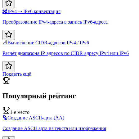
🔀
IPv4 ⇒ IPv6 конвертация
Преобразование IPv4-адреса в запись IPv6-адреса
📐
Вычисление CIDR-адресов IPv4 / IPv6
Расчёт диапазона IP-адресов по CIDR-адресу IPv4 или IPv6
Показать ещё
Популярный рейтинг
1-е место
🔡
Создание ASCII-арта (AA)
Создание ASCII-арта из текста или изображения