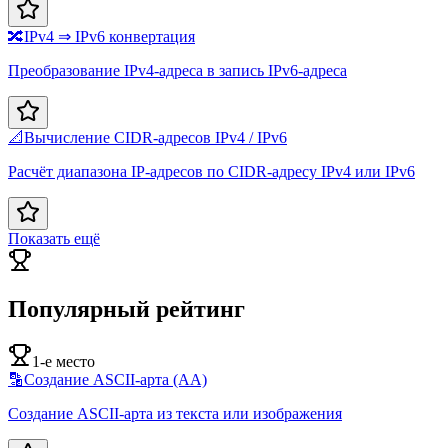
🔀
IPv4 ⇒ IPv6 конвертация
Преобразование IPv4-адреса в запись IPv6-адреса
📐
Вычисление CIDR-адресов IPv4 / IPv6
Расчёт диапазона IP-адресов по CIDR-адресу IPv4 или IPv6
Показать ещё
Популярный рейтинг
1-е место
🔡
Создание ASCII-арта (AA)
Создание ASCII-арта из текста или изображения