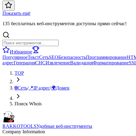
Показать ещё
135 бесплатных веб-инструментов доступны прямо сейчас!
Избранное
Популярное
Текст
Сеть
SEO
Безопасность
Программирование
HT
адрес
Генерация
СНС
Извлечение
Валидация
Форматирование
SS
TOP
🌐
Сеть
/
📍
IP адрес
/
🌍
Домен
Поиск Whois
RAKKOTOOLS
Удобные веб-инструменты
Company Information