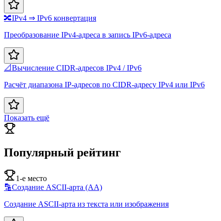
🔀
IPv4 ⇒ IPv6 конвертация
Преобразование IPv4-адреса в запись IPv6-адреса
📐
Вычисление CIDR-адресов IPv4 / IPv6
Расчёт диапазона IP-адресов по CIDR-адресу IPv4 или IPv6
Показать ещё
Популярный рейтинг
1-е место
🔡
Создание ASCII-арта (AA)
Создание ASCII-арта из текста или изображения