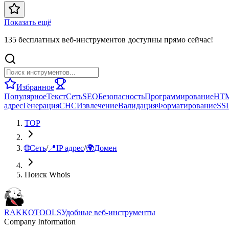
Показать ещё
135 бесплатных веб-инструментов доступны прямо сейчас!
Избранное
Популярное
Текст
Сеть
SEO
Безопасность
Программирование
HT
адрес
Генерация
СНС
Извлечение
Валидация
Форматирование
SS
TOP
🌐
Сеть
/
📍
IP адрес
/
🌍
Домен
Поиск Whois
RAKKOTOOLS
Удобные веб-инструменты
Company Information