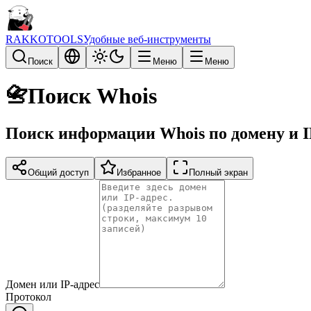
RAKKOTOOLS
Удобные веб-инструменты
Поиск
Меню
Меню
📇
Поиск Whois
Поиск информации Whois по домену и I
Общий доступ
Избранное
Полный экран
Домен или IP-адрес
Протокол