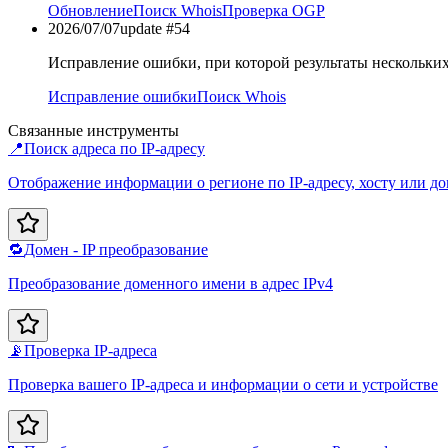
Обновление
Поиск Whois
Проверка OGP
2026/07/07
update #
54
Исправление ошибки, при которой результаты нескольких
Исправление ошибки
Поиск Whois
Связанные инструменты
📍
Поиск адреса по IP-адресу
Отображение информации о регионе по IP-адресу, хосту или д
🔁
Домен - IP преобразование
Преобразование доменного имени в адрес IPv4
📡
Проверка IP-адреса
Проверка вашего IP-адреса и информации о сети и устройстве