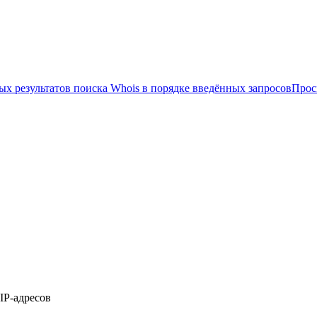
х результатов поиска Whois в порядке введённых запросов
Прос
IP-адресов